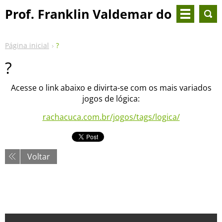
Prof. Franklin Valdemar do
Nascimento
Página inicial
?
?
Acesse o link abaixo e divirta-se com os mais variados
jogos de lógica:
rachacuca.com.br/jogos/tags/logica/
Voltar